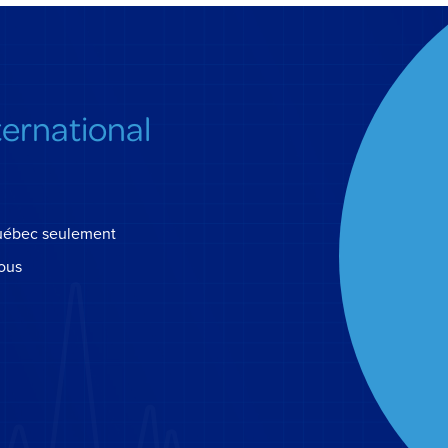
ternational
uébec seulement
ous